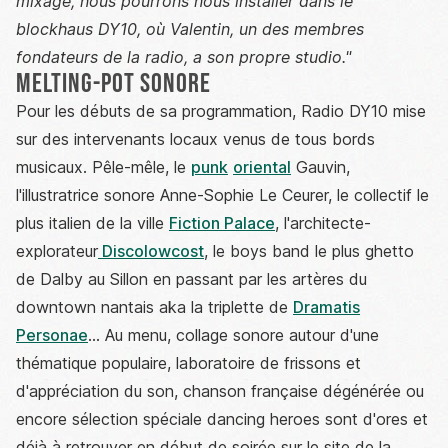
mixage, nous pourrons nous installer dans le
blockhaus DY10, où Valentin, un des membres
fondateurs de la radio, a son propre studio."
Melting-pot sonore
Pour les débuts de sa programmation, Radio DY10 mise
sur des intervenants locaux venus de tous bords
musicaux. Pêle-mêle, le
punk
oriental
Gauvin,
l'illustratrice sonore Anne-Sophie Le Ceurer, le collectif le
plus italien de la ville
Fiction Palace
, l'architecte-
explorateur
Discolowcost
, le boys band le plus ghetto
de Dalby au Sillon en passant par les artères du
downtown nantais aka la triplette de
Dramatis
Personae
... Au menu, collage sonore autour d'une
thématique populaire, laboratoire de frissons et
d'appréciation du son, chanson française dégénérée ou
encore sélection spéciale dancing heroes sont d'ores et
déjà à retrouver en début de soirée sur le site de la