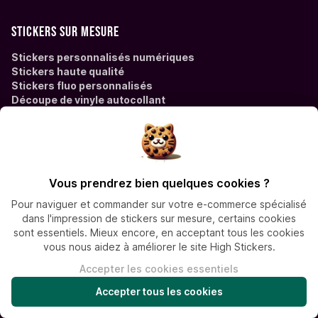
Stickers sur mesure
Stickers personnalisés numériques
Stickers haute qualité
Stickers fluo personnalisés
Découpe de vinyle autocollant
Vitrophanie
Toutes nos offres de stickers personnalisés
Fabrication de stickers ronds
FAQ
Vous prendrez bien quelques cookies ?
Aide & support
Pour naviguer et commander sur votre e-commerce spécialisé
dans l'impression de stickers sur mesure, certains cookies
Préparation des fichiers
sont essentiels. Mieux encore, en acceptant tous les cookies
Impression et livraison
vous nous aidez à améliorer le site High Stickers.
Foire Aux Questions
Lexique de l'adhésif imprimé
À propos de High