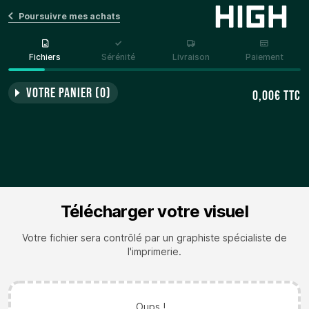
Poursuivre mes achats
Status
Fichiers
Sérénité
Livraison
Paiement
Votre Panier (0)
0,00€ TTC
Télécharger votre visuel
Votre fichier sera contrôlé par un graphiste spécialiste de
l'imprimerie.
Oups !...